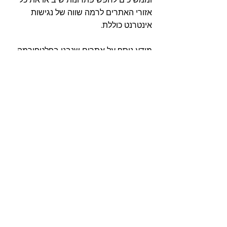
אזורי האתרים לרמה שווה של נגישות
אינטרנט כוללת.
מידע נוסף על אתרים שנבנו בפלטפורמה
שלנו זמין בעמוד המידע הבא:
יצירת אתר
שעומד בדרישות WCAG2.0 AA
.
משוב
אנחנו מקבלים בברכה כל משוב מכם בנוגע
לנגישות של Wix.com. אם נתקלתם
במחסומי נגישות ב-Wix.com, אנא ידעו
אותנו במייל. שלחו את הודעת המייל אל נתי
אלימלך, ראש תחום הנגישות, בכתובת
.
accessibility@wix.com